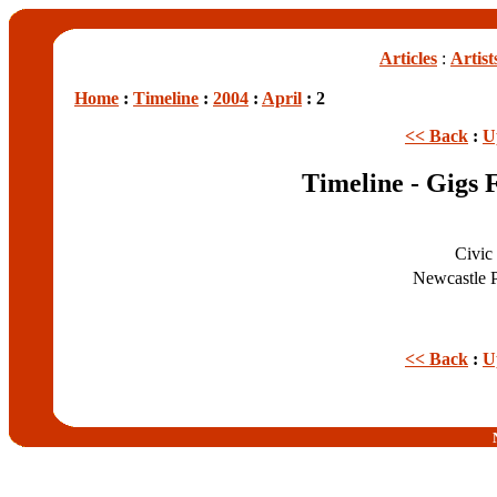
Articles
:
Artist
Home
:
Timeline
:
2004
:
April
: 2
<< Back
:
U
Timeline - Gigs 
Civic
Newcastle 
<< Back
:
U