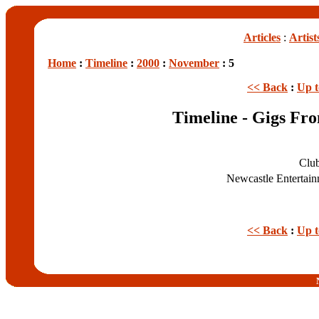
Articles
:
Artist
Home
:
Timeline
:
2000
:
November
: 5
<< Back
:
Up 
Timeline - Gigs Fr
Clu
Newcastle Entertai
<< Back
:
Up 