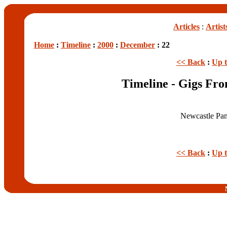
Articles
:
Artist
Home
:
Timeline
:
2000
:
December
: 22
<< Back
:
Up 
Timeline - Gigs Fr
Newcastle Pa
<< Back
:
Up 