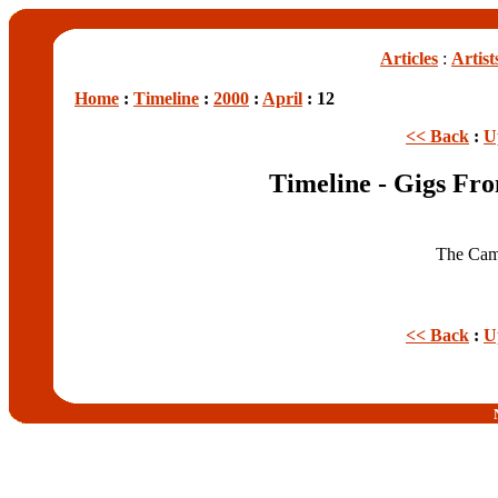
Articles
:
Artist
Home
:
Timeline
:
2000
:
April
: 12
<< Back
:
U
Timeline - Gigs Fr
The Cam
<< Back
:
U