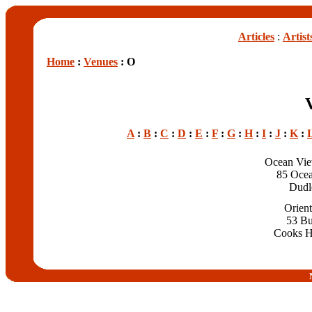
Articles
:
Artist
Home
:
Venues
: O
A
:
B
:
C
:
D
:
E
:
F
:
G
:
H
:
I
:
J
:
K
:
Ocean Vie
85 Ocea
Dudl
Orient
53 Bul
Cooks H