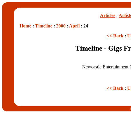
Articles
:
Artist
Home
:
Timeline
:
2000
:
April
: 24
<< Back
:
U
Timeline - Gigs F
Newcastle Entertainment 
<< Back
:
U