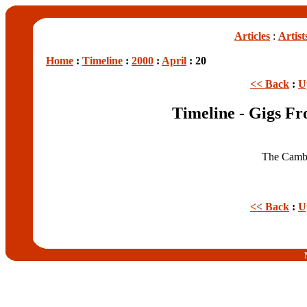
Articles
:
Artist
Home
:
Timeline
:
2000
:
April
: 20
<< Back
:
U
Timeline - Gigs Fr
The Camb
<< Back
:
U